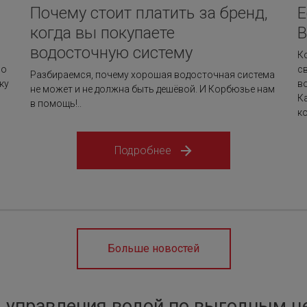
Почему стоит платить за бренд,
Е
когда вы покупаете
В
водосточную систему
К
Но
с
Разбираемся, почему хорошая водосточная система
ку
в
не может и не должна быть дешёвой. И Корбюзье нам
К
в помощь!..
ко
Подробнее
Больше новостей
 управления водой по выгодным ц