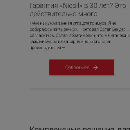
Гарантия «Nicoll» в 30 лет? Это
действительно много
«Мне не нужна вечная игла для примуса. Я не
собираюсь жить вечно», — сетовал Остап Бендер. 
согласитесь, Остап Ибрагимович, что менять техни
каждый месяц из-за картельного сговора
производителей —..
Подробнее
Комплексные решения для