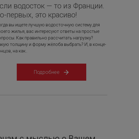
сли водосток — то из Франции.
о-первых, это красиво!
огда вы ищете лучшую водосточную систему для
воего жилья, вас интересуют ответы на простые
опросы. Как правильно рассчитать нагрузку?
акую толщину и форму жёлоба выбрать? И, в конце-
нцов, на как..
Подробнее
енам с мыслью о Вашем