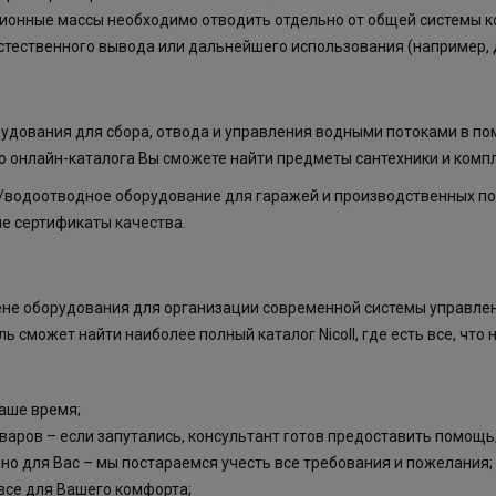
ионные массы необходимо отводить отдельно от общей системы ко
стественного вывода или дальнейшего использования (например, 
удования для сбора, отвода и управления водными потоками в п
го онлайн-каталога Вы сможете найти предметы сантехники и комп
/водоотводное оборудование для гаражей и производственных по
е сертификаты качества.
ене оборудования для организации современной системы управлен
 сможет найти наиболее полный каталог Nicoll, где есть все, что 
аше время;
аров – если запутались, консультант готов предоставить помощь
о для Вас – мы постараемся учесть все требования и пожелания;
все для Вашего комфорта;