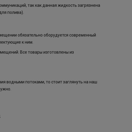
ммуникаций, так как данная жидкость загрязнена
для полива).
омещении обязательно оборудуется современный
лектующие к ним.
мещений. Все товары изготовлены из
ия водными потоками, то стоит заглянуть на наш
нужно.
;