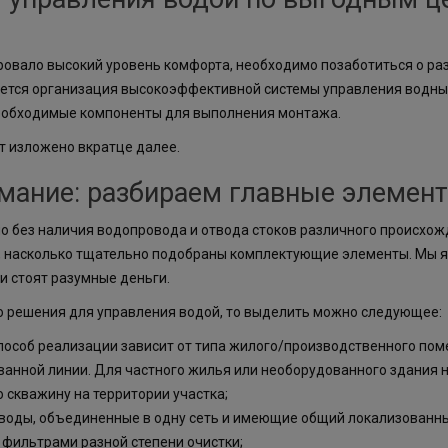
овало высокий уровень комфорта, необходимо позаботиться о ра
ляется организация высокоэффективной системы управления водны
необходимые компоненты для выполнения монтажа.
т изложено вкратце далее.
имание: разбираем главные элемен
о без наличия водопровода и отвода стоков различного происхожд
о, насколько тщательно подобраны комплектующие элементы. Мы
и стоят разумные деньги.
 решения для управления водой, то выделить можно следующее:
пособ реализации зависит от типа жилого/производственного пом
анной линии. Для частного жилья или необорудованного здания 
 скважину на территории участка;
тводы, объединенные в одну сеть и имеющие общий локализованн
фильтрами разной степени очистки;