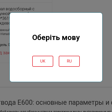
нал водосборный с
гунной решеткой
9*361*1000 для сбора
ждевой воды и стока
нажный канал E600-
 Kenadrain с чугунной решеткой
Оберіть мову
ель: DR302EF
д заказ
UK
RU
вода E600: основные параметры и
бой каналы для сбора и отвода дренажных воды, выполненные из 