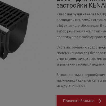
застройки KEN
Класс нагрузки канала E600
п
площадках с высокой нагрузкой 
эффективного сбора воды. В к
выбор решеток из композитных
адаптируется к любому проекту
Система линейного водоотвод
систему каналов для безопасно
отвечающих самым высоким эк
управлении сточными водами.
В соответствии с европейским 
маркировкой каналов Kenadrai
между B125 и E600
Показать больше