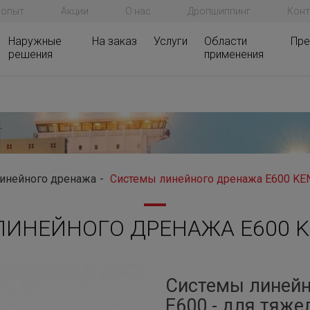
 опыт
Акции
О нас
Дропшиппинг
Конт
Наружные
На заказ
Услуги
Области
Пре
решения
применения
инейного дренажа
Системы линейного дренажа E600 K
ИНЕЙНОГО ДРЕНАЖА E600 
Системы линейн
E600 - для тяж