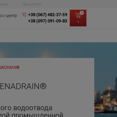
акты
Где купить?
0
+38 (067) 482-37-59
сс-центр
+38 (097) 091-09-83
0
ENADRAIN®
KENADRAIN®
ого водоотвода
елой промышленной