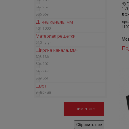
501
205
чу
542
237
17
до
536
369
Длина канала, мм
Дре
L100
401
1000
Материал решетки
Мод
510
чугун
По
Ширина канала, мм
398
136
504
207
548
249
539
361
Цвет
9
Черный