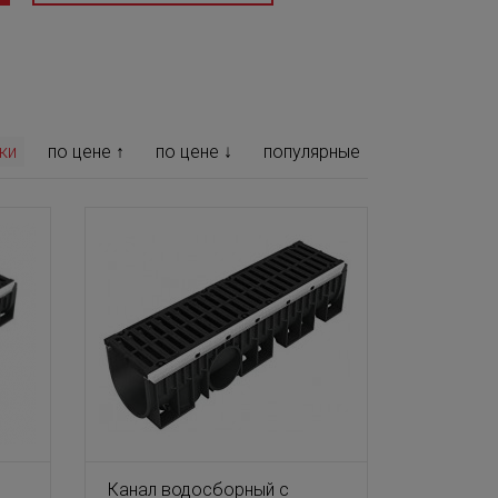
ки
по цене ↑
по цене ↓
популярные
Канал водосборный с