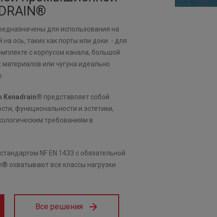
ADRAIN®
редназначены для использования на
на ось, таких как порты или доки - для
омплекте с корпусом канала, большой
 материалов или чугуна идеально
.
а
Kenadrain®
представляет собой
сти, функциональности и эстетики,
ологическим требованиям в
стандартом NF EN 1433 с обязательной
n® охватывают все классы нагрузки
Все решения