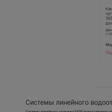
Ка
чу
36
до
Дре
L100
Мод
По
Системы линейного водоот
Системы линейного дренажа E600 представляют со