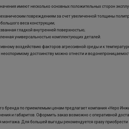
ачения имеют несколько основных положительных сторон эксплу
 механическим повреждениям за счет увеличенной толщины полип
ебольшого веса конструкции;
ызванная гладкой внутренней поверхностью;
вленная универсальностью комплектующих деталей.
тивному воздействию факторов агрессивной среды и к температур
К неоспоримому достоинству можно отнести и водонепроницаемост
го бренда по приемлемым ценам предлагает компания «Неро Инжи
нения и габаритов. Оформить заказ возможно с оперативной доста
я монтажа. Для большей выгоды рекомендуется сразу приобрести 