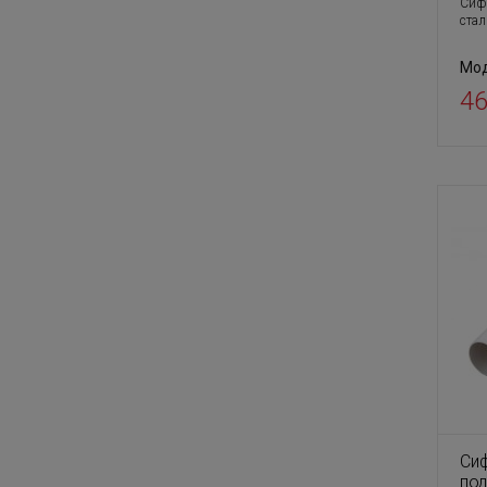
Сиф
стал
Мод
46
Си
по