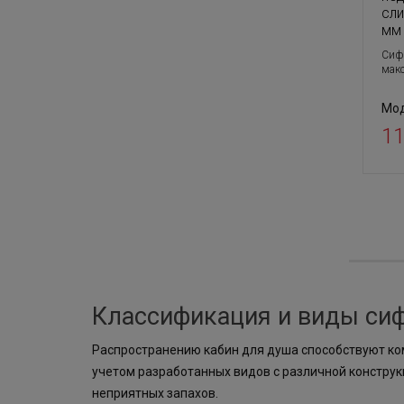
сл
мм
Сиф
мак
Мод
11
Классификация и виды си
Распространению кабин для душа способствуют ко
учетом разработанных видов с различной конструк
неприятных запахов.