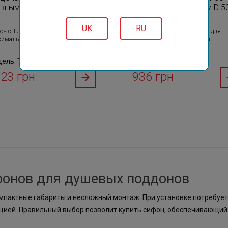
ивным отверстием D 90
сливным отверстием D 5
мм
UK
RU
он с TURBO-эффектом для
Сифон с TURBO-эффектом для
симальной сброса воды
максимальной сброса воды
ель: TB90
Модель: TB50
23 грн
936 грн
фонов для душевых поддонов
мпактные габариты и несложный монтаж. При установке потребует
цией. Правильный выбор позволит купить сифон, обеспечивающий 