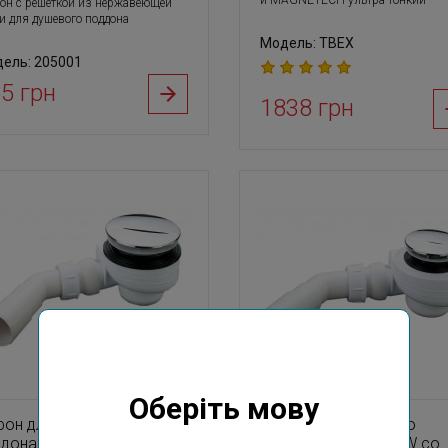
и MAGNETECH ультра тонкий
он с решеткой из нержавеющей
и для душевого поддона
Модель: TBEX
ель: 205001
5 грн
1838 грн
Оберіть мову
фон для душевого
Сифон для душевого
ддона TURBOFLOW со
поддона TURBOFLOW со