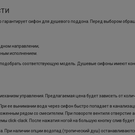
сти
 гарантирует сифон для душевого поддона. Перед выбором обращ
 одном направлении;
ьным исполнением.
т подобрать соответствующую модель. Душевые сифоны имеют кон
еханизм управления. Предлагаемая цена будет зависеть от коли
При ее вынимании вода через сифон быстро попадает в канализац
оженным рядом со смесителем. При повороте вентиля отверстие а
мы click-clack. После нажатия ногой на большую кнопку слив буде
а. При наличии опции водопад (тропический душ) останавливаются