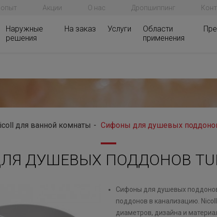
 опыт
Акции
О нас
Дропшиппинг
Конт
Наружные
На заказ
Услуги
Области
Пре
решения
применения
icoll для ванной комнаты
Сифоны для душевых поддонов
ЛЯ ДУШЕВЫХ ПОДДОНОВ T
Сифоны для душевых поддонов
поддонов в канализацию. Nico
диаметров, дизайна и материа