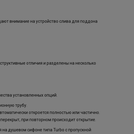
ают внимание на устройство слива для поддона
структивные отличия и разделены на несколько
чества установленных опций.
ионную трубу.
втоматически откроется полностью или частично.
т перекрыт, при повторном происходит открытие.
 на душевом сифоне типа Turbo с пропускной