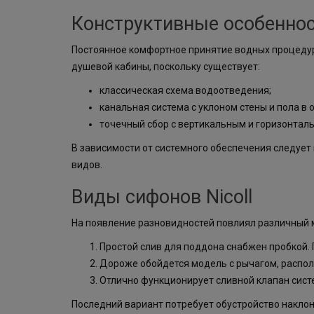
Конструктивные особенно
Постоянное комфортное принятие водных процедур
душевой кабины, поскольку существует:
классическая схема водоотведения;
канальная система с уклоном стены и пола в
точечный сбор с вертикальным и горизонтал
В зависимости от системного обеспечения следуе
видов.
Виды сифонов Nicoll
На появление разновидностей повлиял различный м
Простой слив для поддона снабжен пробкой. 
Дороже обойдется модель с рычагом, распол
Отлично функционирует сливной клапан систе
Последний вариант потребует обустройство наклон