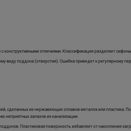
и
 с конструктивными отличиями. Классификация разделяет сифоны 
му виду поддона (отверстия). Ошибка приведет к регулярному пер
лей, сделанных из нержавеющих сплавов металла или пластика. П
ию неприятных запахов из канализации.
поддонов. Пластиковая поверхность избавляет от накопления загр