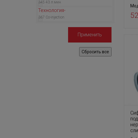
345
43 л.мин
Мод
Технология
52
367
Co-injection
Си
под
не
сл