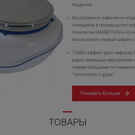
поддонов.
Ассортименте сифонов не огр
позициями, в производстве си
технологии MAGNETECH и «Co-in
использовать первый сифон с 
TURBO-эффект дает сифонам T
вдвое превышая европейские с
самими большими потоками во
"тропического душа"
Показать больше
ТОВАРЫ