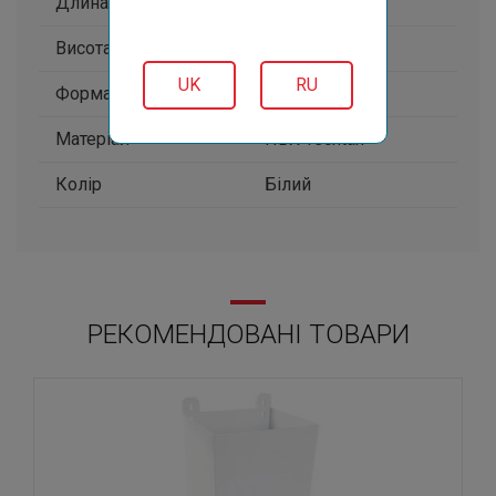
Длина, мм
56
Висота, мм
90
UK
RU
Форма
прямокутна
Матеріал
ПВХ Techtan
Колір
Білий
РЕКОМЕНДОВАНІ ТОВАРИ