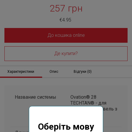
257 грн
€4.95
До кошика online
Де купити?
Характеристики
Опис
Відгуки (0)
Название системы
Ovation® 28
TECHTAN® - для
сучасних покрівель з
архітектурним
стилем
Оберіть мову