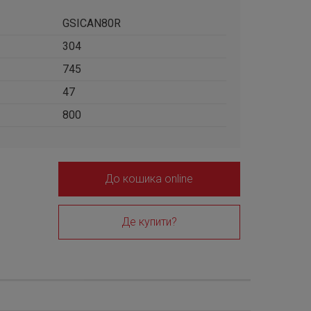
GSICAN80R
304
745
47
800
До кошика online
Де купити?