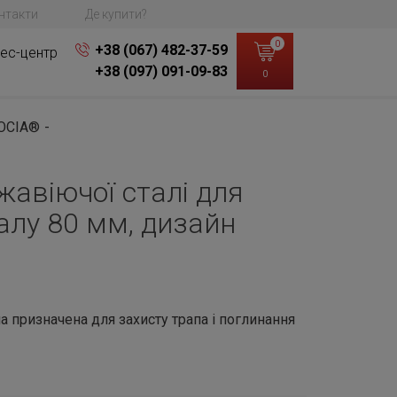
нтакти
Де купити?
0
+38 (067) 482-37-59
ес-центр
+38 (097) 091-09-83
0
DOCIA®
жавіючої сталі для
алу 80 мм, дизайн
 призначена для захисту трапа і поглинання