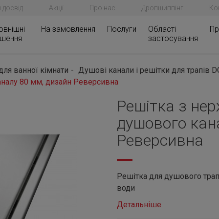
 досвід
Акції
Про нас
Дропшиппінг
Ко
овнішні
На замовлення
Послуги
Області
Пр
ішення
застосування
 для ванної кімнати
Душові канали і решітки для трапів 
аналу 80 мм, дизайн Реверсивна
Решітка з нер
душового кан
Реверсивна
Решітка для душового трапа
води
Детальніше