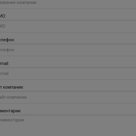
ИО:
елефон:
mail:
т компании:
ментарии: