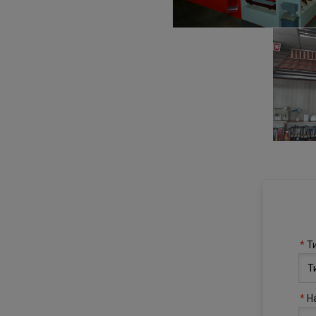
Т
Т
Н