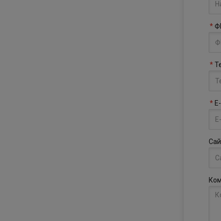
Ф
Т
E-
Сай
Ком