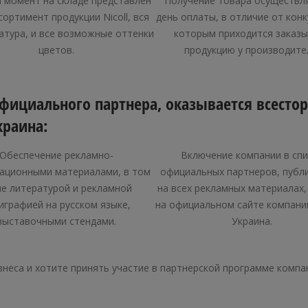
 момент на складе представлен
Получение товара осуществля
сортимент продукции Nicoll, вся
день оплаты, в отличие от конк
атура, и все возможные оттенки
которым приходится заказ
цветов.
продукцию у производите
фициального партнера, оказывается всесто
краина:
Обеспечение рекламно-
Включение компании в спи
ационными материалами, в том
официальных партнеров, публ
ле литературой и рекламной
на всех рекламных материалах,
играфией на русском языке,
на официальном сайте компани
выставочными стендами.
Украина.
неса и хотите принять участие в партнерской программе компа