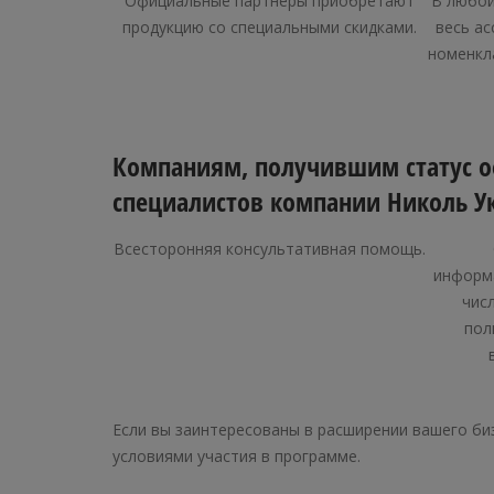
Официальные партнеры приобретают
В любой
продукцию со специальными скидками.
весь ас
номенкл
Компаниям, получившим статус о
специалистов компании Николь У
Всесторонняя консультативная помощь.
информ
чис
пол
Если вы заинтересованы в расширении вашего биз
условиями участия в программе.