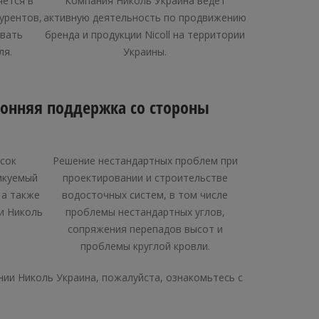
ется в
Компания Николь Украина ведет
урентов,
активную деятельность по продвижению
ывать
бренда и продукции Nicoll на территории
ля.
Украины.
ронняя поддержка со стороны
сок
Решение нестандартных проблем при
икуемый
проектировании и строительстве
 а также
водосточных систем, в том числе
и Николь
проблемы нестандартных углов,
сопряжения перепадов высот и
проблемы круглой кровли.
нии Николь Украина, пожалуйста, ознакомьтесь с