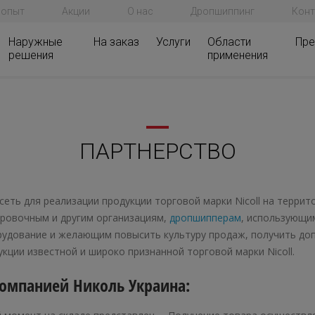
 опыт
Акции
О нас
Дропшиппинг
Конт
Наружные
На заказ
Услуги
Области
Пре
решения
применения
ПАРТНЕРСТВО
еть для реализации продукции торговой марки Nicoll на терри
ровочным и другим организациям,
дропшипперам
, использующи
рудование и желающим повысить культуру продаж, получить до
кции известной и широко признанной торговой марки Nicoll.
компанией Николь Украина: