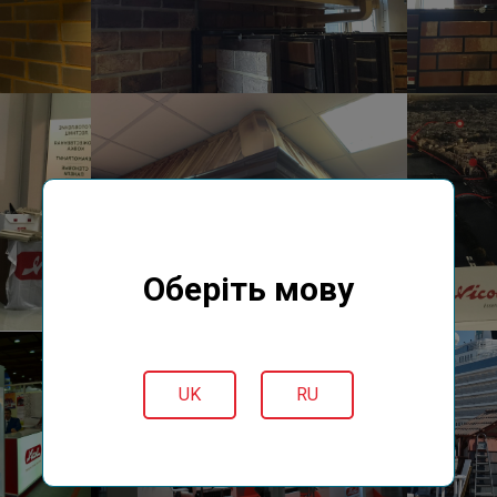
Оберіть мову
UK
RU