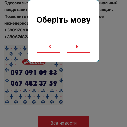
Одесская компания «Nero Engineering» — официальный
представитель в Украине фирмы «Nicoll» из Франции.
Позвоните нам и мы поможем подобрать нужное
Оберіть мову
инженерное решение для вашего проекта:
+380970910983
+380674823759
UK
RU
Все новости