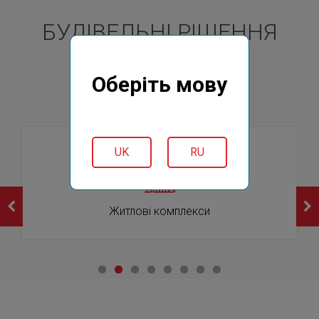
БУДІВЕЛЬНІ РІШЕННЯ
NICOLL
Оберіть мову
для різних областей
UK
RU
Житлові комплекси