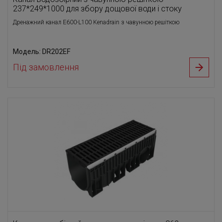
237*249*1000 для збору дощової води і стоку
Дренажний канал E600-L100 Kenadrain з чавунною решіткою
Модель: DR202EF
Під замовлення