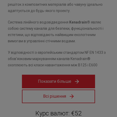
решіток з композитних матеріалів або чавуну ідеально
адаптується до будь-якого проекту.
Система лінійного водовідведення
Kenadrain®
являє
собою систему каналів для безпеки, функціональності і
естетики, що відповідають найвищим екологічним
вимогам в управлінні стічними водами.
У відповідності з європейським стандартом NF EN 1433 з
обов'язковим маркуванням каналів Kenadrain®
охоплюють всі класи навантаження між B125 і E600
Показати більше
Всі рішення
Курс валют: €52