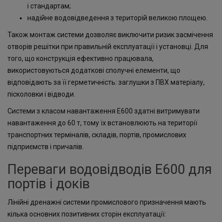
і стандартам;
надійне водовідведення з територій великою площею.
Також монтаж системи дозволяє виключити ризик засмічення
отворів решітки при правильній експлуатації і установці. Для
того, що конструкція ефективно працювала,
використовуються додаткові сполучні елементи, що
відповідають за її герметичність: заглушки з ПВХ матеріалу,
пісколовки і відводи.
Системи з класом навантаження Е600 здатні витримувати
навантаження до 60 т, тому їх встановлюють на території
транспортних терміналів, складів, портів, промислових
підприємств і причалів.
Переваги водовідводів E600 для
портів і доків
Лінійні дренажні системи промислового призначення мають
кілька основних позитивних сторін експлуатації: