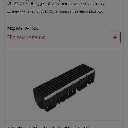
205*207*1000 для збору дощової води і стоку
Дренажний канал E600-L100 Kenadrain з чавунною решіткою
Модель: DR152EF
Під замовлення
Канал водозбірний з чавунною решіткою