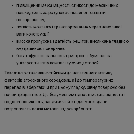
підвищений межа міцності, стійкості до механічних
пошкоджень за рахунок збільшеної товщини
поліпропілену;
легкість монтажу і транспортування через невеликої
ваги конструкції;
висока пропускна здатність решіток, викликана гладкою
внутрішньою поверхнею;
багатофункціональність пристрою, обумовлена ​​
універсальністю комплектуючих деталей.
Також всі установки є стійкими до негативного впливу
факторів агресивного середовища і до температурних
перепадів, зберігаючи при цьому гладку, рівну поверхню без
появи тріщин і пор. До безумовним гідності можна віднести і
водонепроникність, завдяки якій в підземні води не
потрапляють важкі метали і гідрокарбонати.