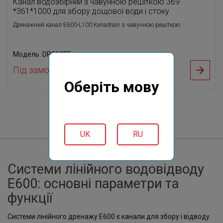
Канал водозбірний з чавунною решіткою 369
*361*1000 для збору дощової води і стоку
Дренажний канал E600-L100 Kenadrain з чавунною решіткою
Модель: DR302EF
Під замовлення
Оберіть мову
UK
RU
Системи лінійного водовідводу
E600: основні параметри та
функції
Системи лінійного дренажу E600 є канали для збору і відводу