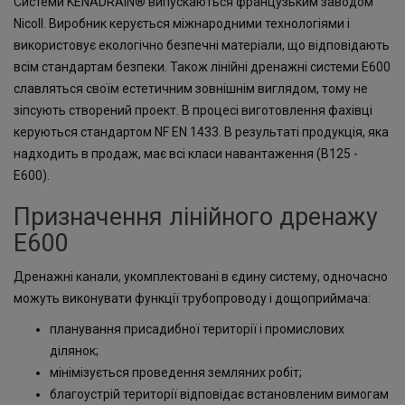
Системи KENADRAIN® випускаються французьким заводом
Nicoll. Виробник керується міжнародними технологіями і
використовує екологічно безпечні матеріали, що відповідають
всім стандартам безпеки. Також лінійні дренажні системи E600
славляться своїм естетичним зовнішнім виглядом, тому не
зіпсують створений проект. В процесі виготовлення фахівці
керуються стандартом NF EN 1433. В результаті продукція, яка
надходить в продаж, має всі класи навантаження (В125 -
Е600).
Призначення лінійного дренажу
E600
Дренажні канали, укомплектовані в єдину систему, одночасно
можуть виконувати функції трубопроводу і дощоприймача:
планування присадибної території і промислових
ділянок;
мінімізується проведення земляних робіт;
благоустрій території відповідає встановленим вимогам