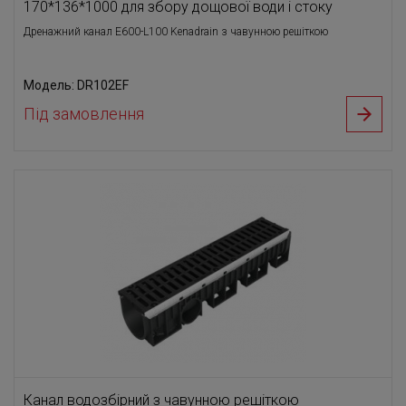
170*136*1000 для збору дощової води і стоку
Дренажний канал E600-L100 Kenadrain з чавунною решіткою
Модель: DR102EF
Під замовлення
Канал водозбірний з чавунною решіткою