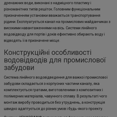
дренажних води, виконані з надміцного пластику і
різноманітних типів решіток. Головним функціональним
призначенням установки вважається транспортування
рідини. Експлуатується канал на промислових майданчиках з
високими навантаженнями на вісь. Системи лінійного
водовідводу для портів і доків ефективно збирають воду і
відводять її в призначене місце.
Конструкційні особливості
водовідводів для промислової
забудови
Система лінійного водовідведення для важкої промислової
забудови складається з корпусних частини каналу, яка
комплектується гратами, виготовленими з композитних і
полімерних матеріалів, чавунного сплаву. В результаті чого
монтаж виробу проводиться без утруднень, а конструкція
швидко адаптується до різних умов і будь-якого проекту.