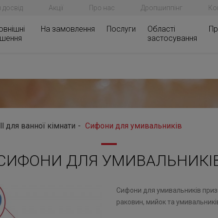
 досвід
Акції
Про нас
Дропшиппінг
Ко
овнішні
На замовлення
Послуги
Області
Пр
ішення
застосування
ll для ванної кімнати
Сифони для умивальників
СИФОНИ ДЛЯ УМИВАЛЬНИКІ
Сифони для умивальників призна
раковин, мийок та умивальників