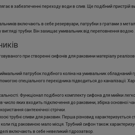
гає в забезпеченні переходу води в слив. Ще подібний пристрій в
льників включають в себе резервуари, патрубки з гратами з металу,
вигляді трубки. Він захищає умивальник від переповнення водою.
ників
стовуваного при створенні сифонів для раковини матеріалу реалізов
риймальний патрубок подібного коліна на умивальник обладнаний г
опомогою спеціального перехідника підводиться до каналізації. Хар
ерсальності. Функціонал подібного комплекту сифона для мийки ле
в число яких входить підключення до раковини, збірка основної час
ористання сантехнічної стрічки.
плоскі трубні сливи для раковин. Перша різновид характеризується 
 коли під раковиною мало місця. Трубний сифон також характеризуєт
оделі включають в себе невеликий гідрозатвор.