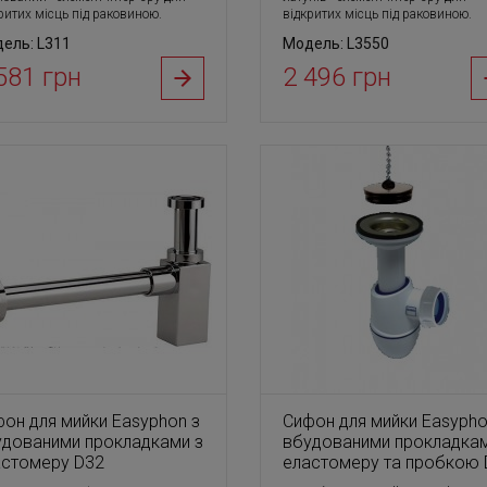
ритих місць під раковиною.
відкритих місць під раковиною.
ель: L311
Модель: L3550
581 грн
2 496 грн
он для мийки Easyphon з
Сифон для мийки Easypho
удованими прокладками з
вбудованими прокладкам
астомеру D32
еластомеру та пробкою 