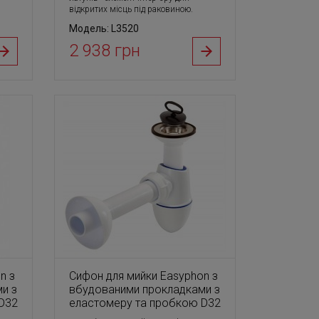
відкритих місць під раковиною.
Модель: L3520
2 938 грн
n з
Сифон для мийки Easyphon з
и з
вбудованими прокладками з
D32
еластомеру та пробкою D32