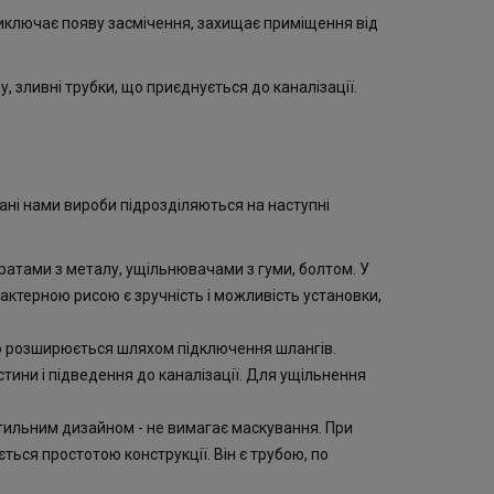
иключає появу засмічення, захищає приміщення від
 зливні трубки, що приєднується до каналізації.
ані нами вироби підрозділяються на наступні
ратами з металу, ущільнювачами з гуми, болтом. У
актерною рисою є зручність і можливість установки,
гко розширюється шляхом підключення шлангів.
тини і підведення до каналізації. Для ущільнення
стильним дизайном - не вимагає маскування. При
ься простотою конструкції. Він є трубою, по