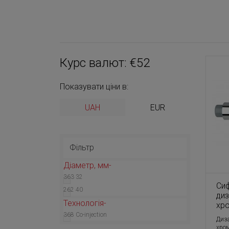
Курс валют: €52
Показувати ціни в:
UAH
EUR
Фільтр
Діаметр, мм
363
32
Сиф
262
40
диз
Технологія
хр
368
Co-injection
Диз
хром