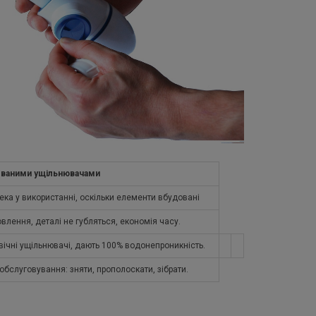
ованими ущільнювачами
пека у використанні, оскільки елементи вбудовані
овлення, деталі не губляться, економія часу.
овічні ущільнювачі, дають 100% водонепроникність.
обслуговування: зняти, прополоскати, зібрати.