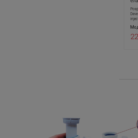
ел
Розр
Deve
inje
Мод
22