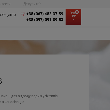
нтакти
Де купити?
0
+38 (067) 482-37-59
ес-центр
+38 (097) 091-09-83
0
В
чені для відводу води з усіх типів
 в каналізацію.