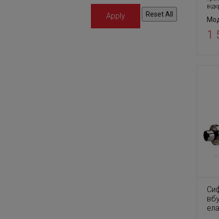
відк
Мод
1 
Сиф
вб
ел