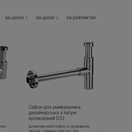
за ціною ↑
за ціною ↓
за рейтингом
Сифон для умивальника
дизайнерська з латуні
хромований D32
аних
Дизайнерський сифон із хромованих
латунів - елемент інтер'єру для