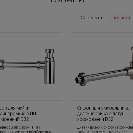
Сортувати:
новинки
он для мийки
Сифон для умивальника
айнерський з ПП
дизайнерська з латуні
омований D32
хромований D32
айнерський сифон із ПП
Дизайнерський сифон із хромов
ований - елемент інтер'єру для
латунів - елемент інтер'єру для