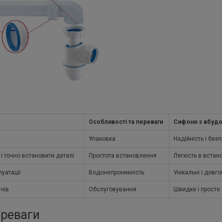
Особливості та переваги
Сифони з вбуд
Упаковка
Надійність і без
і точно встановити деталі
Простота встановлення
Легкість в встан
луатації
Водонепроникність
Унікальні і довг
чів
Обслуговування
Швидке і просте 
ереваги