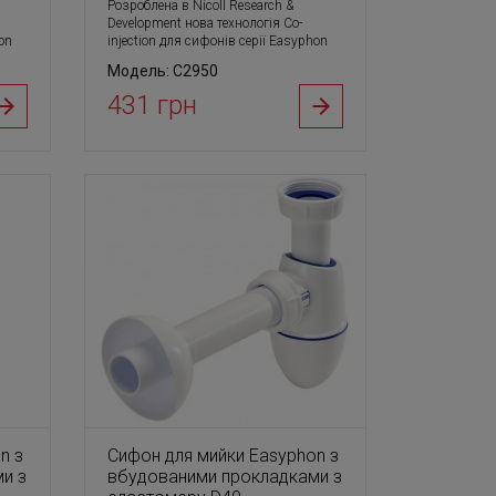
Розроблена в Nicoll Research &
Development нова технологія Co-
on
injection для сифонів серії Easyphon
Модель: С2950
431 грн
n з
Сифон для мийки Easyphon з
и з
вбудованими прокладками з