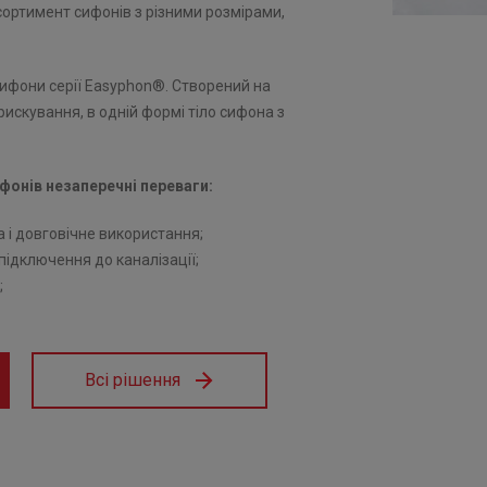
ортимент сифонів з різними розмірами,
 сифони серії Easyphon®. Створений на
рискування, в одній формі тіло сифона з
ифонів незаперечні переваги:
і довговічне використання;
 підключення до каналізації;
;
Всі рішення