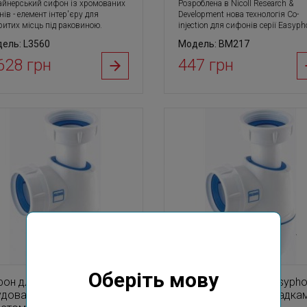
айнерський сифон із хромованих
Розроблена в Nicoll Research &
нів - елемент інтер'єру для
Development нова технологія Co-
ритих місць під раковиною.
injection для сифонів серії Easyph
ель: L3560
Модель: BM217
628 грн
447 грн
Оберіть мову
он для мийки Easyphon з
Сифон для мийки Easypho
удованими прокладками з
вбудованими прокладкам