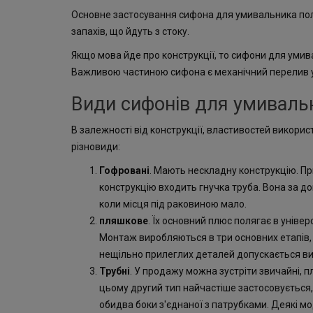
Основне застосування сифона для умивальника поля
запахів, що йдуть з стоку.
Якщо мова йде про конструкції, то сифони для умива
Важливою частиною сифона є механічний перелив у 
Види сифонів для умиваль
В залежності від конструкції, властивостей викори
різновиди:
Гофровані
. Мають нескладну конструкцію. П
конструкцію входить гнучка труба. Вона за д
коли місця під раковиною мало.
пляшкове
. Їх основний плюс полягає в унів
Монтаж виробляються в три основних етапів, 
нещільно прилеглих деталей допускається вик
Трубні
. У продажу можна зустріти звичайні, 
цьому другий тип найчастіше застосовується,
обидва боки з'єднаної з патрубками. Деякі м