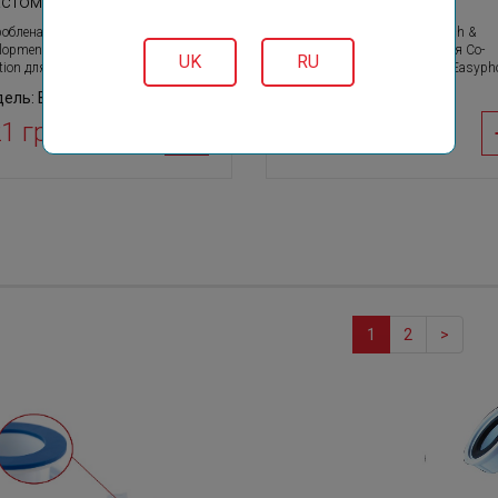
астомеру D40
еластомеру D32
облена в Nicoll Research &
Розроблена в Nicoll Research &
lopment нова технологія Co-
Development нова технологія Co-
UK
RU
ction для сифонів серії Easyphon
injection для сифонів серії Easyph
ель: BM24S
Модель: BM21S
1 грн
208 грн
1
2
>