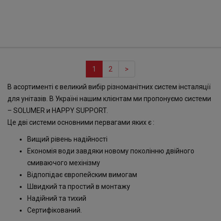
1
2
>
В асортименті є великий вибір різноманітних систем інсталяції
для унітазів. В Україні нашим клієнтам ми пропонуємо системи
– SOLUMER и HAPPY SUPPORT.
Це дві системи основними первагами яких є :
Вищий рівень надійності
Економія води завдяки новому поколінню двійного
смиваючого мехінізму
Відпопідає європейским вимогам
Швидкий та простий в монтажу
Надійний та тихий
Сертифікований.