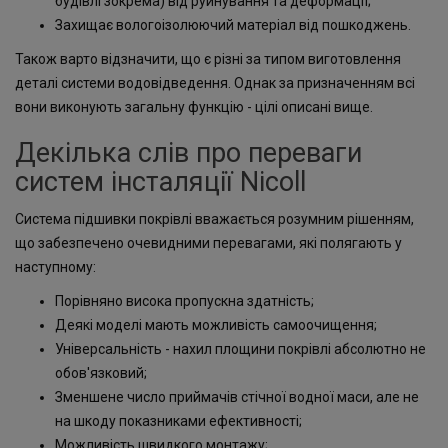
будівлі зокрема) від руйнування та деформації;
Захищає вологоізолюючий матеріал від пошкоджень.
Також варто відзначити, що є різні за типом виготовлення
деталі системи водовідведення. Однак за призначенням всі
вони виконують загальну функцію - цілі описані вище.
Декілька слів про переваги
систем інсталяції Nicoll
Система підшивки покрівлі вважається розумним рішенням,
що забезпечено очевидними перевагами, які полягають у
наступному:
Порівняно висока пропускна здатність;
Деякі моделі мають можливість самоочищення;
Універсальність - нахил площини покрівлі абсолютно не
обов'язковий;
Зменшене число приймачів стічної водної маси, але не
на шкоду показниками ефективності;
Можливість швидкого монтажу;