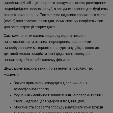
виробника Nicoll - це не просто продумана схема розміщення
водовідвідних воронок і труб, а розумне рішення для будівель
різного призначення. Так система подшива карнизного свеса
(софіт) застосовується як для нових скатних покрівель, так і
для реконструкції старих дахів.
Самі компоненти системи відводу води з покрівлі
виготовляються з якісних і перевірених численними
випробуваннями матеріалів - поліуретану. Додатково до
деталей можна придбати різні додаткові аксесуари -
наприклад, обігрів або систему фільтрів.
Щодо цілей використання, то зазначити потрібно такі
моменти:
Захист приміщень споруди від проникнення
атмосферної вологи;
Усунення ймовірності виникнення на поверхнях стін і
стелі шкідливої ​​для здоров'я людини цвілі;
Можливість зберегти споруду (матеріали конструкції