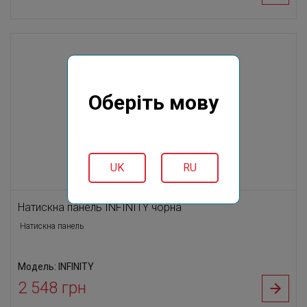
Оберіть мову
UK
RU
Натискна панель INFINITY чорна
Натискна панель
Модель: INFINITY
2 548 грн