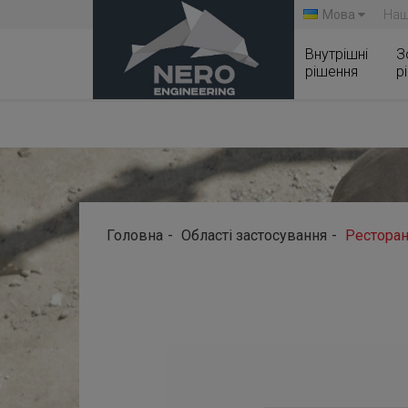
Мова
Наш
Внутрішні
З
рішення
р
Головна
Області застосування
Рестора