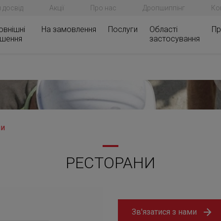
 досвід
Акції
Про нас
Дропшиппінг
Ко
овнішні
На замовлення
Послуги
Області
Пр
ішення
застосування
ни
РЕСТОРАНИ
Зв'язатися з нами