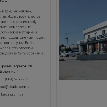
й дом, как человек,
лен. И для строительства
ственного здания требуется
енять комплексные
ологические методики и
ния, подходящие именно для
ретного случая. Выбор
риалов, технологий и
ик должен быть осознан и ...
Украина, Харьков, ул.
Деревянко, 1
+38 (063) 578-22-22
roof@citadel.com.ua
sika-ua.prom.ua