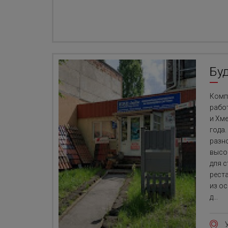
Бу
Комп
рабо
и Хм
года
разн
высо
для 
рест
из о
д...