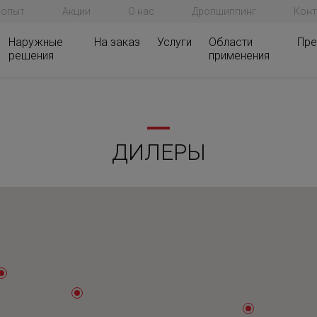
 опыт
Акции
О нас
Дропшиппинг
Конт
Наружные
На заказ
Услуги
Области
Пре
решения
применения
ДИЛЕРЫ