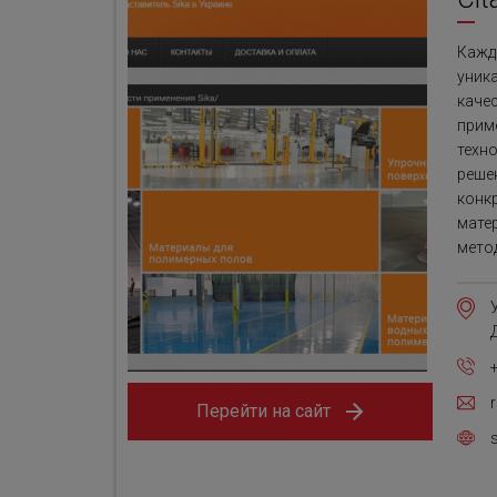
Кажды
уника
каче
прим
техн
реше
конк
мате
метод
Перейти на сайт