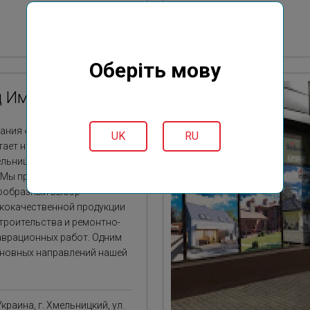
Оберіть мову
д Имидж
ания «Буд-Имидж» успешно
UK
RU
тает на рынке Хмельницкого
ельницкой области c 2000
. Мы предлагаем
ообразный выбор
кокачественной продукции
строительства и ремонтно-
аврационных работ. Одним
сновных направлений нашей
Украина, г. Хмельницкий, ул.