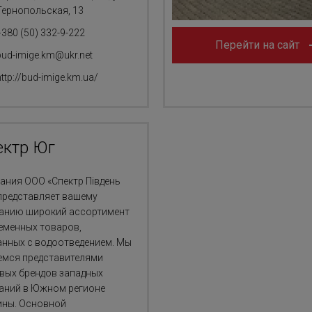
Тернопольская, 13
+380 (50) 332-9-222
Перейти на сайт
bud-imige.km@ukr.net
http://bud-imige.km.ua/
ектр Юг
ания ООО «Спектр Пiвдень
 представляет вашему
анию широкий ассортимент
еменных товаров,
анных с водоотведением. Мы
емся представителями
вых брендов западных
аний в Южном регионе
ины. Основной