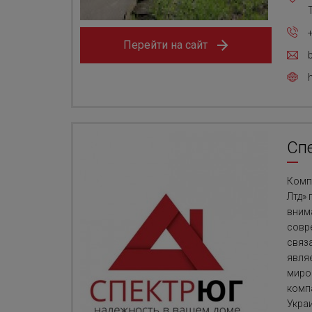
Перейти на сайт
Сп
Комп
Лтд»
вним
совр
связ
явля
миро
комп
Укра