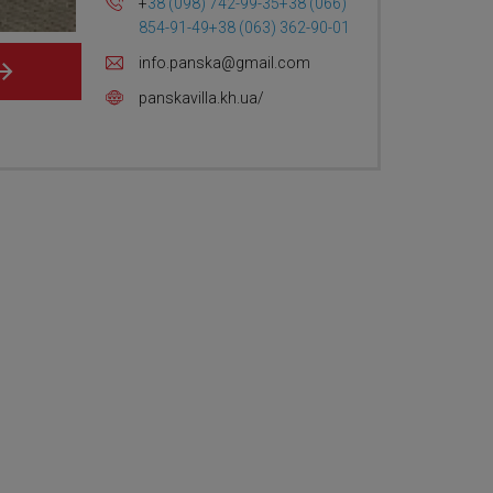
+
38 (098) 742-99-35
+38 (066)
854-91-49
+38 (063) 362-90-01
info.panska@gmail.com
panskavilla.kh.ua/