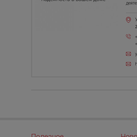
деяте
2
Полезное
Ново