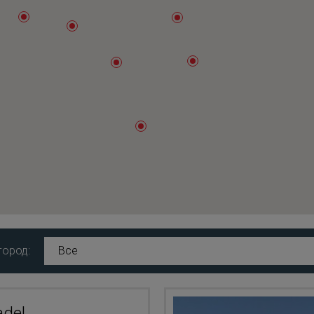
город:
Все
adel