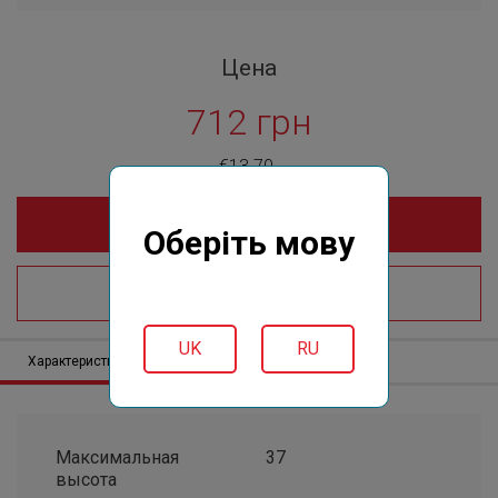
Цена
712 грн
€13.70
Купить online
Оберіть мову
Где купить?
UK
RU
Характеристики
Описание
Отзывов (0)
Максимальная
37
высота