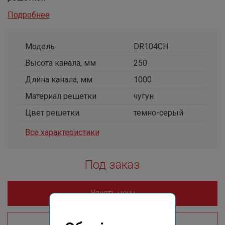
Подробнее
Модель
DR104CH
Высота канала, мм
250
Длина канала, мм
1000
Материал решетки
чугун
Цвет решетки
темно-серый
Все характеристики
Под заказ
Узнать цену
Где купить?