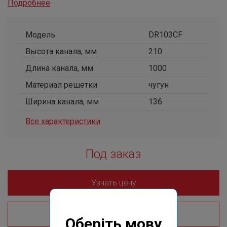
Подробнее
Модель
DR103CF
Высота канала, мм
210
Длина канала, мм
1000
Материал решетки
чугун
Ширина канала, мм
136
Все характеристики
Под заказ
Узнать цену
Где купить?
Оберіть мову