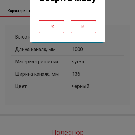
Характеристики
Описание
Отзывов (0)
UK
RU
Высота канала, мм
210
Длина канала, мм
1000
Материал решетки
чугун
Ширина канала, мм
136
Цвет
черный
Полезное