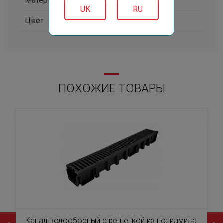
Материал
сталь
UK
RU
Цвет
сталь
ПОХОЖИЕ ТОВАРЫ
Канал водосборный с решеткой из полиамида