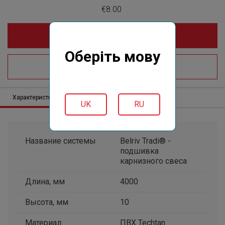
€8.00
Купить online
Оберіть мову
Где купить?
Характеристики
Описание
Отзывов (0)
UK
RU
Название системы
Belriv Tradi® -
подшивка
карнизного свеса
Длина, мм
4000
Высота, мм
10
Материал
ПВХ Techtan