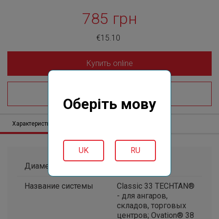
785 грн
€15.10
Купить online
Где купить?
Оберіть мову
Характеристики
Описание
Отзывов (0)
UK
RU
Диаметр, мм
105*76
Название системы
Classic 33 TECHTAN®
- для ангаров,
складов, торговых
центров; Ovation® 38