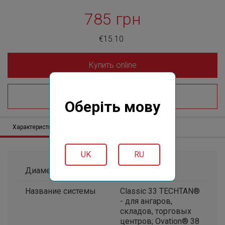
785 грн
€15.10
Купить online
Где купить?
Оберіть мову
Характеристики
Описание
Отзывов (0)
UK
RU
Диаметр, мм
105*76
Название системы
Classic 33 TECHTAN®
- для ангаров,
складов, торговых
центров; Ovation® 38