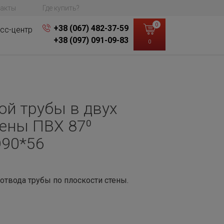
акты
Где купить?
0
+38 (067) 482-37-59
сс-центр
+38 (097) 091-09-83
0
ой трубы в двух
тены ПВХ 87⁰
D90*56
 отвода трубы по плоскости стены.