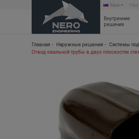
Язык
Наш
Внутренние
решения
Главная
Наружные решения
Системы под
Отвод овальной трубы в двух плоскостях ст