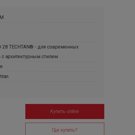
TM
® 28 TECHTAN® - для современных
 с архитектурным стилем
я
htan
Купить online
Где купить?