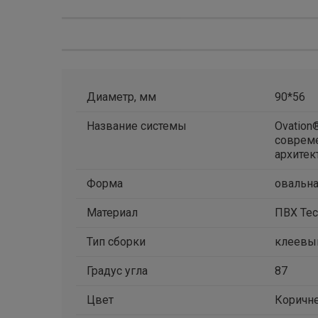
Диаметр, мм
90*56
Название системы
Ovation
соврем
архитек
Форма
овальн
Материал
ПВХ Tec
Тип сборки
клеевы
Градус угла
87
Цвет
Коричн