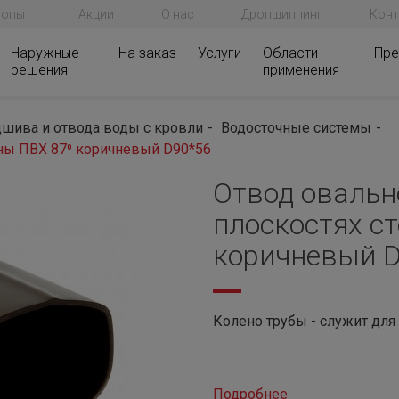
 опыт
Акции
О нас
Дропшиппинг
Конт
Наружные
На заказ
Услуги
Области
Пре
решения
применения
шива и отвода воды с кровли
Водосточные системы
ены ПВХ 87⁰ коричневый D90*56
Отвод овальн
плоскостях с
коричневый 
Колено трубы - служит для
Подробнее