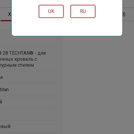
€16.50
UK
RU
Характеристики
Описание
Отзывов (0)
® 28 TECHTAN® - для
енных кровель с
турным стилем
ая
htan
й
евый