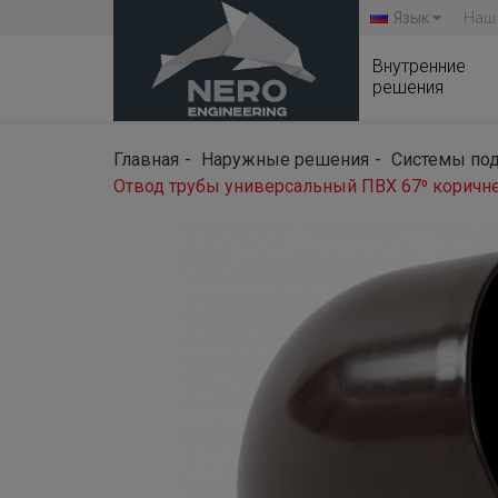
Язык
Наш
Внутренние
решения
Главная
Наружные решения
Системы под
Отвод трубы универсальный ПВХ 67⁰ коричн