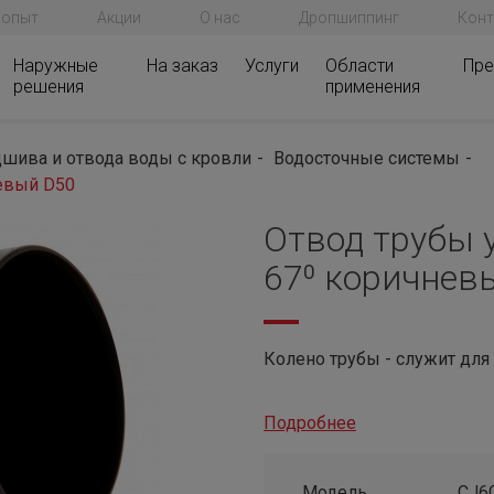
 опыт
Акции
О нас
Дропшиппинг
Конт
Наружные
На заказ
Услуги
Области
Пре
решения
применения
шива и отвода воды с кровли
Водосточные системы
евый D50
Отвод трубы 
67⁰ коричнев
Колено трубы - служит для
Подробнее
Модель
CJ6