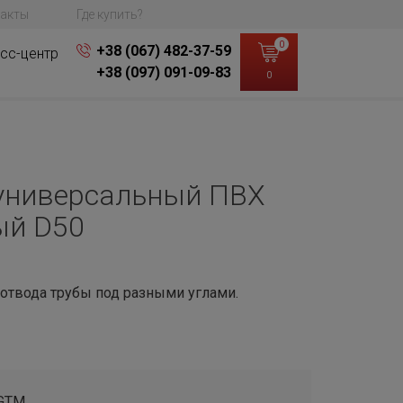
акты
Где купить?
0
+38 (067) 482-37-59
сс-центр
+38 (097) 091-09-83
0
универсальный ПВХ
ый D50
 отвода трубы под разными углами.
GTM