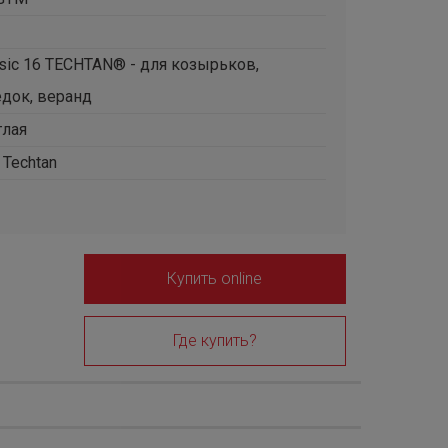
sic 16 TECHTAN® - для козырьков,
едок, веранд
глая
Techtan
Купить online
Где купить?