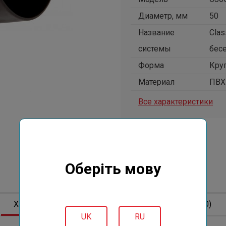
Диаметр, мм
50
Название
Clas
системы
бес
Форма
Кру
Материал
ПВХ 
Все характеристики
Цена
195 грн
Оберіть мову
€3.75
Характеристики
Описание
Отзывов (0)
UK
RU