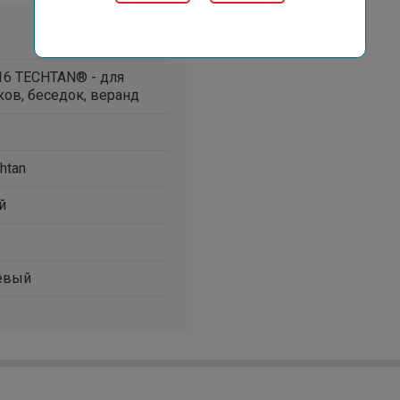
 16 TECHTAN® - для
ов, беседок, веранд
htan
й
евый