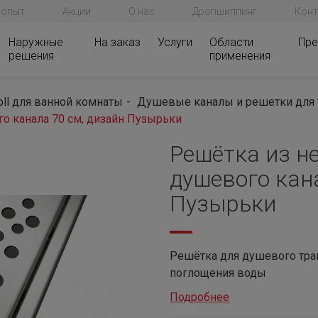
 опыт
Акции
О нас
Дропшиппинг
Конт
Наружные
На заказ
Услуги
Области
Пре
решения
применения
oll для ванной комнаты
Душевые каналы и решетки для
о канала 70 см, дизайн Пузырьки
Решётка из н
душевого кан
Пузырьки
Решётка для душевого трап
поглощения воды
Подробнее