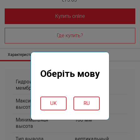
Купить online
Где купить?
Характеристики
Описание
Отзывов (0)
Оберіть мову
Гидроизоляционная
С
мембрана
Максимальная
330 мм
UK
RU
высота
Минимальная
160 мм
высота
Тип вывода
вертикальный