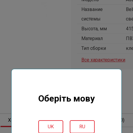
Название
Be
системы
св
Высота, мм
41
Материал
ПВ
Тип сборки
кл
Все характеристики
Цена
Оберіть мову
517 грн
€9.95
Характеристики
Описание
Отзывов (0)
UK
RU