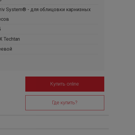
lriv System® - для облицовки карнизных
есов
5
Х Techtan
еевой
Купить online
Где купить?