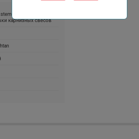
ystem® - для
вки карнизных свесов
htan
й