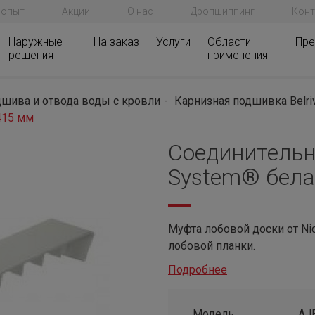
 опыт
Акции
О нас
Дропшиппинг
Конт
Наружные
На заказ
Услуги
Области
Пре
решения
применения
шива и отвода воды с кровли
Карнизная подшивка Belri
415 мм
Соединительна
System® бела
Муфта лобовой доски от Ni
лобовой планки.
Подробнее
Модель
AJ