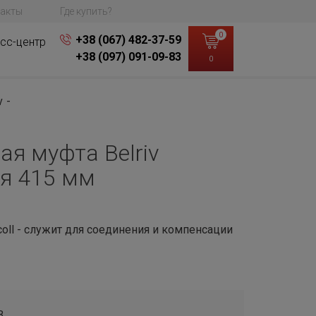
акты
Где купить?
0
+38 (067) 482-37-59
сс-центр
+38 (097) 091-09-83
0
v
я муфта Belriv
я 415 мм
coll - служит для соединения и компенсации
B