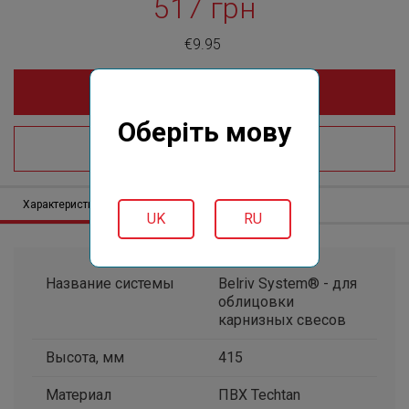
517 грн
€9.95
Купить online
Оберіть мову
Где купить?
Характеристики
Описание
Отзывов (0)
UK
RU
Название системы
Belriv System® - для
облицовки
карнизных свесов
Высота, мм
415
Материал
ПВХ Techtan