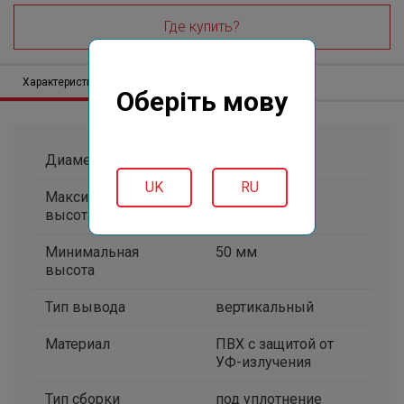
Где купить?
Характеристики
Описание
Отзывов (0)
Оберіть мову
Диаметр, мм
наружный 100
UK
RU
Максимальная
173 мм
высота
Минимальная
50 мм
высота
Тип вывода
вертикальный
Материал
ПВХ с защитой от
УФ-излучения
Тип сборки
под уплотнение