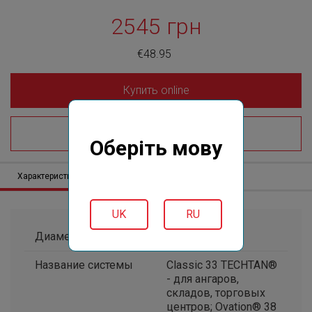
2545 грн
€48.95
Купить online
Где купить?
Оберіть мову
Характеристики
Описание
Отзывов (0)
UK
RU
Диаметр, мм
105*76
Название системы
Classic 33 TECHTAN®
- для ангаров,
складов, торговых
центров; Ovation® 38