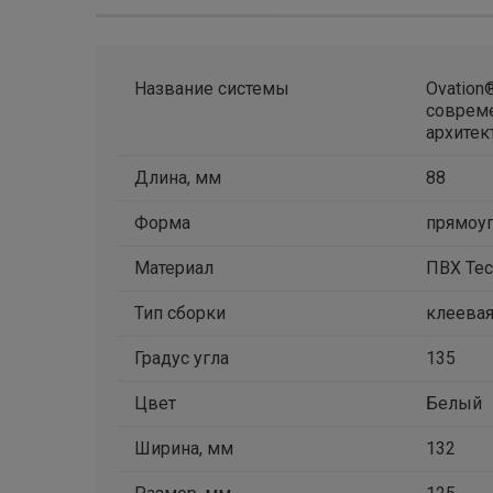
Название системы
Ovation
соврем
архитек
Длина, мм
88
Форма
прямоу
Материал
ПВХ Tec
Тип сборки
клеева
Градус угла
135
Цвет
Белый
Ширина, мм
132