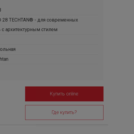
B
® 28 TECHTAN® - для современных
 с архитектурным стилем
ольная
htan
Купить online
Где купить?