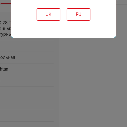
UK
RU
® 28 TECHTAN® - для
енных кровель с
турным стилем
гольная
htan
я