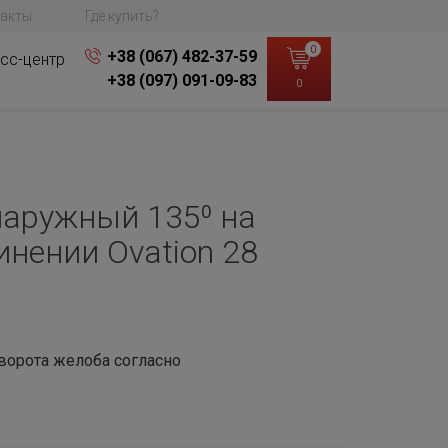
акты
Где купить?
0
+38 (067) 482-37-59
сс-центр
+38 (097) 091-09-83
0
наружный 135⁰ на
инении Ovation 28
ворота желоба согласно