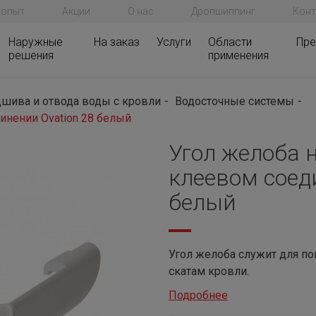
 опыт
Акции
О нас
Дропшиппинг
Конт
Наружные
На заказ
Услуги
Области
Пре
решения
применения
шива и отвода воды с кровли
Водосточные системы
инении Ovation 28 белый
Угол желоба 
клеевом соед
белый
Угол желоба служит для по
скатам кровли.
Подробнее