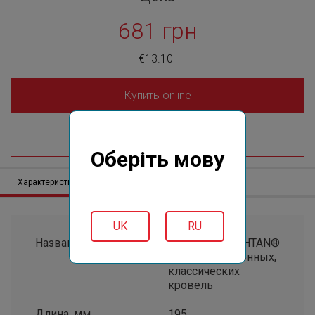
681 грн
€13.10
Купить online
Где купить?
Оберіть мову
Характеристики
Описание
Отзывов (0)
UK
RU
Название системы
Classic 25 TECHTAN®
- для традиционных,
классических
кровель
Длина, мм
195