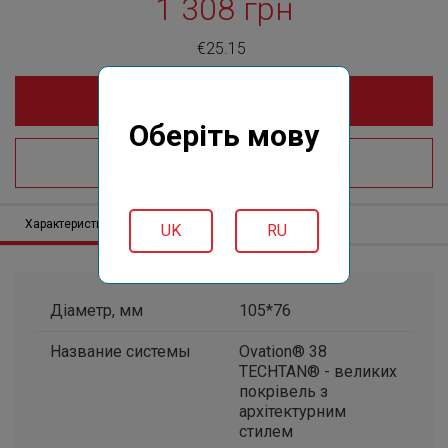
1 308 грн
€25.15
До кошика online
Оберіть мову
Де купити?
Характеристики
Опис
Відгуки (0)
UK
RU
Діаметр, мм
105*76
Название системы
Ovation® 38
TECHTAN® - великих
покрівель з
архітектурним
стилем