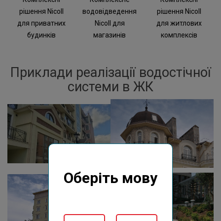
рішення Nicoll
водовідведення
рішення Nicoll
для приватних
Nicoll для
для житлових
будинків
магазинів
комплексів
Приклади реалізації водостічної
системи в ЖК
Оберіть мову