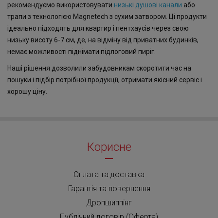
рекомендуємо використовувати
низькі душові канали
або
трапи з технологією Magnetech з сухим затвором. Ці продукти
ідеально підходять для квартир і пентхаусів через свою
низьку висоту 6-7 см, де, на відміну від приватних будинків,
немає можливості піднімати підлоговий пиріг.
Наші рішення дозволили забудовникам скоротити час на
пошуки і підбір потрібної продукції, отримати якісний сервіс і
хорошу ціну.
Корисне
Оплата та доставка
Гарантія та повернення
Дропшиппінг
Публічний договір (Оферта)