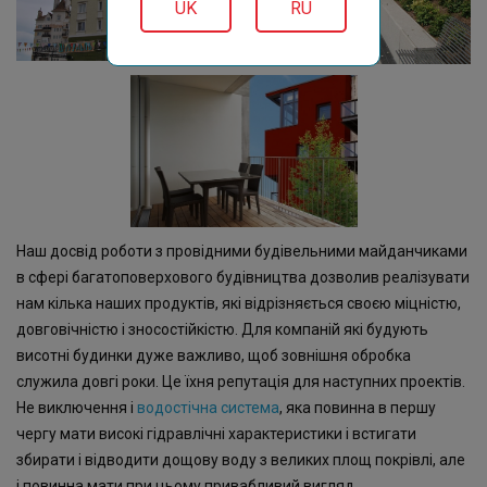
UK
RU
Наш досвід роботи з провідними будівельними майданчиками
в сфері багатоповерхового будівництва дозволив реалізувати
нам кілька наших продуктів, які відрізняється своєю міцністю,
довговічністю і зносостійкістю. Для компаній які будують
висотні будинки дуже важливо, щоб зовнішня обробка
служила довгі роки. Це їхня репутація для наступних проектів.
Не виключення і
водостічна система
, яка повинна в першу
чергу мати високі гідравлічні характеристики і встигати
збирати і відводити дощову воду з великих площ покрівлі, але
і повинна мати при цьому привабливий вигляд.