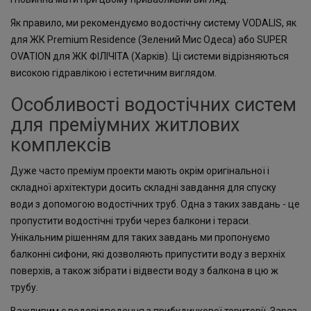
Як правило, ми рекомендуємо водостічну систему VODALIS, як
для ЖК Premium Residence (Зелений Мис Одеса) або SUPER
OVATION для ЖК ФІЛІЧІТА (Харків). Ці системи відрізняються
високою гідравлікою і естетичним виглядом.
Особливості водостічних систем
для преміумних житлових
комплексів
Дуже часто преміум проекти мають окрім оригінальної і
складної архітектури досить складні завдання для спуску
води з допомогою водостічних труб. Одна з таких завдань - це
пропустити водостічні труби через балкони і тераси.
Унікальним рішенням для таких завдань ми пропонуємо
балконні сифони, які дозволяють припустити воду з верхніх
поверхів, а також зібрати і відвести воду з балкона в цю ж
трубу.
Важливим є водовідведення з прибудинкової території. Зараз