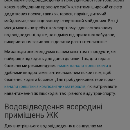
кожен забудовник пропонує своїм клієнтами широкий спектр
додаткових послуг, таких як тераси, паркінг, дитячий
майданчик, зона відпочинку і спортивний майданчик. Всі ці
місця мають потребу в комфортному і довгостроковому
водовідведенні, адже, на відміну від приватної забудови,
використання таких зон в десятки разів інтенсивніше.
Ми завжди рекомендуємо нашим клієнтам ті продукти, які
найкраще підходять для даної ділянки. Так, для терас і
балконів ми рекомендуємо
низькі канали з решітками
з
дрібними квадратами і антиковзаючим покриттям, щоб
безпечно ходити босоніж. Для прибудинкових територій -
канали і решітки з композитних матеріалів
, які витримають
навантаження як пішоходів, так і різного виду транспорту.
Водовідведення всередині
приміщень ЖК
Для внутрішнього водовідведення в санвузлах ми