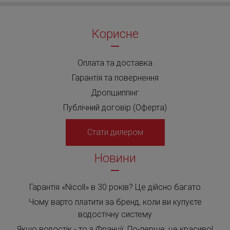
Корисне
Оплата та доставка
Гарантія та повернення
Дропшиппінг
Публічний договір (Оферта)
Стати дилером
Новини
Гарантія «Nicoll» в 30 років? Це дійсно багато
Чому варто платити за бренд, коли ви купуєте
водостічну систему
Якщо водостік - то з Франції. По-перше, це красиво!