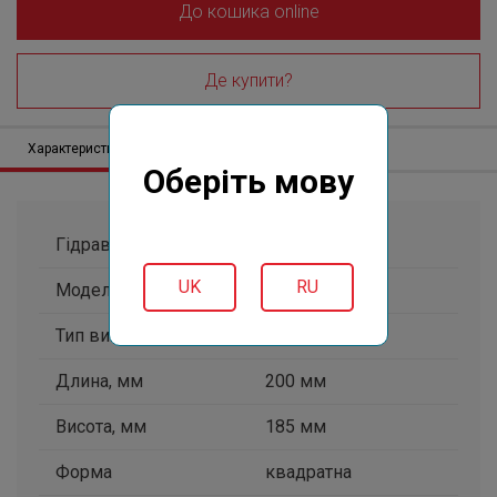
До кошика online
Де купити?
Характеристики
Опис
Відгуки (0)
Оберіть мову
Гідравлічний засув
44 мм
UK
RU
Модель
з кошиком
Тип виводу
боковий
Длина, мм
200 мм
Висота, мм
185 мм
Форма
квадратна