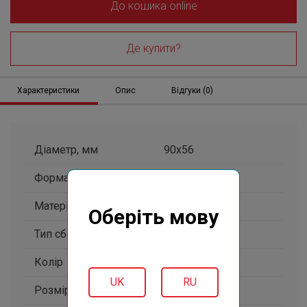
До кошика online
Де купити?
Характеристики
Опис
Відгуки (0)
Діаметр, мм
90x56
Форма
овальна
Матеріал
Techtan
Оберіть мову
Тип сборки
навісна
Колір
чорний
UK
RU
Розмір, мм
167,5×181×259