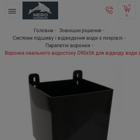
0
0
Головна
Зовнішні рішення
Системи підшиву і відведення води з покрівлі
Парапетні воронки
Воронка овального водостоку D90х56 для відводу води 