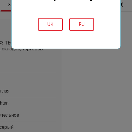
Характеристики
Описание
Отзывов (0)
UK
RU
 33 TECHTAN® - для
, складов, торговых
в
глая
htan
ительное
-серый