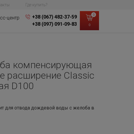
акты
Где купить?
0
+38 (067) 482-37-59
сс-центр
+38 (097) 091-09-83
0
оба компенсирующая
е расширение Classic
рая D100
ит для отвода дождевой воды с желоба в