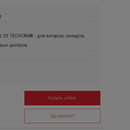
3
ic 33 TECHTAN® - для ангаров, складов,
вых центров
Купить online
Где купить?