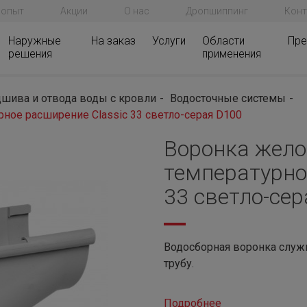
 опыт
Акции
О нас
Дропшиппинг
Конт
Наружные
На заказ
Услуги
Области
Пре
решения
применения
шива и отвода воды с кровли
Водосточные системы
ое расширение Classic 33 светло-серая D100
Воронка жел
температурно
33 светло-се
Водосборная воронка служ
трубу.
Подробнее