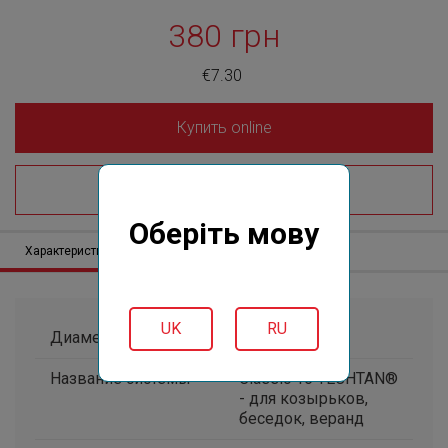
380 грн
€7.30
Купить online
Где купить?
Оберіть мову
Характеристики
Описание
Отзывов (0)
UK
RU
Диаметр, мм
50
Название системы
Classic 16 TECHTAN®
- для козырьков,
беседок, веранд