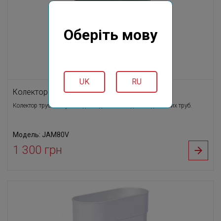
Оберіть мову
UK
RU
Колектор круглої труби ПВХ зелений D80
Колектор труби - служить для підключення двох водостічних труб.
Модель: JAM80V
1 300 грн