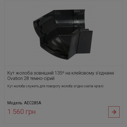
Кут жолоба зовнішній 135⁰ на клейовому з'єднанні
Ovation 28 темно-сірий
Кут жолоба служить для повороту жолоба згідно скатів крівлі.
Модель: AEC285A
1 560 грн