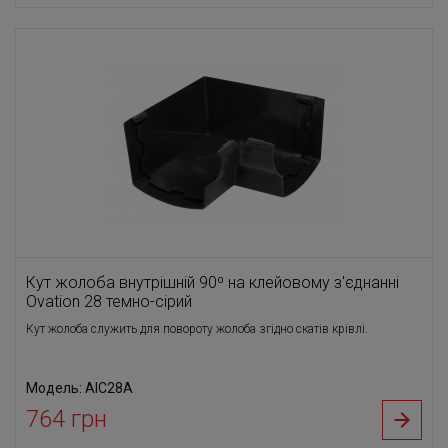
Кут жолоба внутрішній 90⁰ на клейовому з'єднанні
Ovation 28 темно-сірий
Кут жолоба служить для повороту жолоба згідно скатів крівлі.
Модель: AIC28A
764 грн