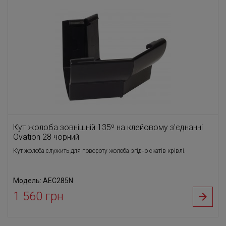
Кут жолоба зовнішній 135⁰ на клейовому з'єднанні
Ovation 28 чорний
Кут жолоба служить для повороту жолоба згідно скатів крівлі.
Модель: AEC285N
1 560 грн