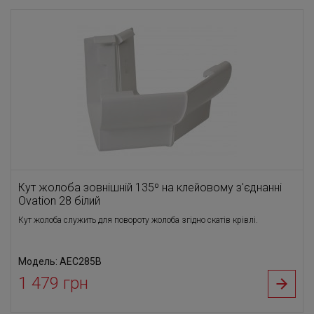
Кут жолоба зовнішній 135⁰ на клейовому з'єднанні
Ovation 28 білий
Кут жолоба служить для повороту жолоба згідно скатів крівлі.
Модель: AEC285B
1 479 грн