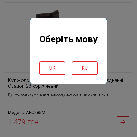
Оберіть мову
UK
RU
Кут жолоба зовнішній 135⁰ на клейовому з'єднанні
Ovation 28 коричневий
Кут жолоба служить для повороту жолоба згідно скатів крівлі.
Модель: AEC285M
1 479 грн