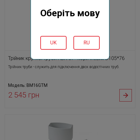
Оберіть мову
UK
RU
Трійник круглої труби ПВХ 67⁰ коричневий D105*76
Трійник труби - служить для підключення двох водостічних труб.
Модель: BM16GTM
2 545 грн