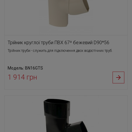
Трійник круглої труби ПВХ 67⁰ бежевий D90*56
Трійник труби - служить для підключення двох водостічних труб.
Модель: BN16GTS
1 914 грн