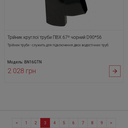
Трійник круглої труби ПВХ 67⁰ чорний D90*56
Трійник труби - служить для підключення двох водостічних труб.
Модель: BN16GTN
2 028 грн
<
1
2
3
4
5
6
7
8
9
>